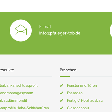
E-mail
info@pflueger-tob.de
Produkte
Branchen
terbankanschlussprofil
Fenster und Türen
wandmontagesystem
Fassaden
rbaudämmprofil
Fertig-/ Holzhausbau
terprofile Hebe-Schiebetüren
Glasdachbau