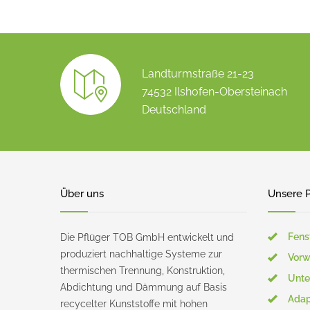
Landturmstraße 21-23
74532 Ilshofen-Obersteinach
Deutschland
Über uns
Unsere 
Fens
Die Pflüger TOB GmbH entwickelt und
produziert nachhaltige Systeme zur
Vor
thermischen Trennung, Konstruktion,
Unte
Abdichtung und Dämmung auf Basis
Adap
recycelter Kunststoffe mit hohen