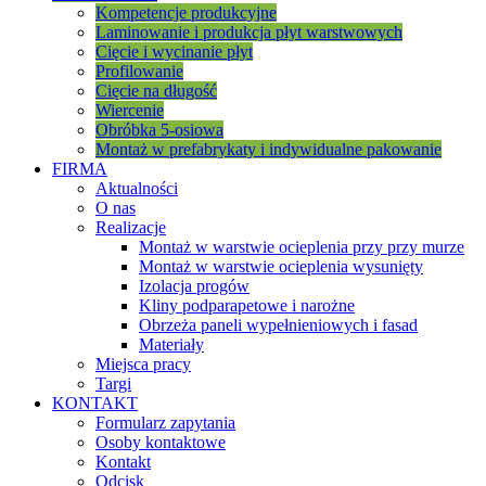
Kompetencje produkcyjne
Laminowanie i produkcja płyt warstwowych
Cięcie i wycinanie płyt
Profilowanie
Cięcie na długość
Wiercenie
Obróbka 5-osiowa
Montaż w prefabrykaty i indywidualne pakowanie
FIRMA
Aktualności
O nas
Realizacje
Montaż w warstwie ocieplenia przy przy murze
Montaż w warstwie ocieplenia wysunięty
Izolacja progów
Kliny podparapetowe i narożne
Obrzeża paneli wypełnieniowych i fasad
Materiały
Miejsca pracy
Targi
KONTAKT
Formularz zapytania
Osoby kontaktowe
Kontakt
Odcisk