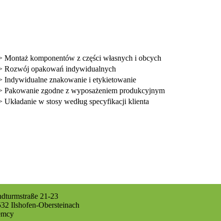
>
Montaż komponentów z części własnych i obcych
>
Rozwój opakowań indywidualnych
>
Indywidualne znakowanie i etykietowanie
>
Pakowanie zgodne z wyposażeniem produkcyjnym
>
Układanie w stosy według specyfikacji klienta
dturmstraße 21-23
32 Ilshofen-Obersteinach
emcy