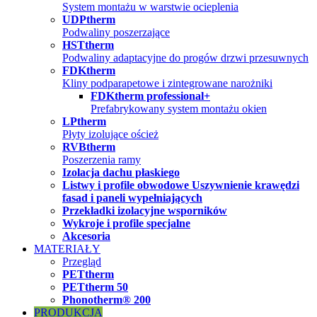
System montażu w warstwie ocieplenia
UDPtherm
Podwaliny poszerzające
HSTtherm
Podwaliny adaptacyjne do progów drzwi przesuwnych
FDKtherm
Kliny podparapetowe i zintegrowane narożniki
FDKtherm professional+
Prefabrykowany system montażu okien
LPtherm
Płyty izolujące oścież
RVBtherm
Poszerzenia ramy
Izolacja dachu płaskiego
Listwy i profile obwodowe Uszywnienie krawędzi
fasad i paneli wypełniających
Przekładki izolacyjne wsporników
Wykroje i profile specjalne
Akcesoria
MATERIAŁY
Przegląd
PETtherm
PETtherm 50
Phonotherm® 200
PRODUKCJA