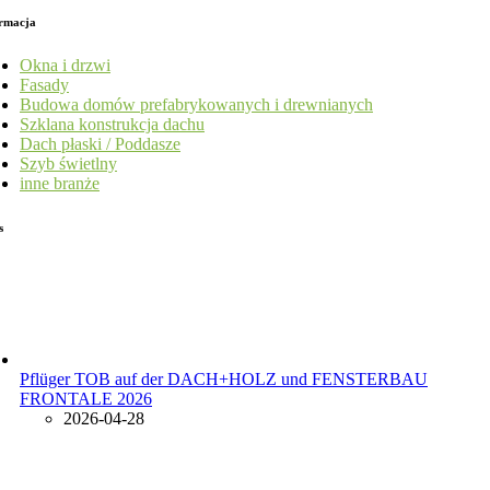
rmacja
Okna i drzwi
Fasady
Budowa domów prefabrykowanych i drewnianych
Szklana konstrukcja dachu
Dach płaski / Poddasze
Szyb świetlny
inne branże
s
Pflüger TOB auf der DACH+HOLZ und FENSTERBAU
FRONTALE 2026
2026-04-28