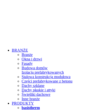
BRANŻE
Branże
Okna i drzwi
Fasady
Budowa domów
Izolacja prefabrykowanych
Stalowa konstrukcja modułowa
Części prefabrykowane z betonu
Dachy szklane
Dachy płaskie i attyki
Świetliki dachowe
Inne branże
PRODUKTY
basistherm