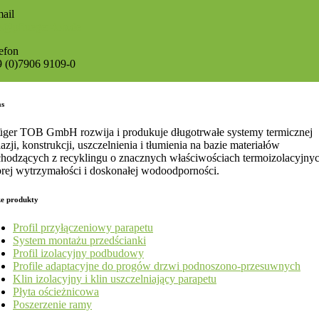
ail
o@pflueger-tob.de
efon
 (0)7906 9109-0
as
üger TOB GmbH rozwija i produkuje długotrwałe systemy termicznej
lazji, konstrukcji, uszczelnienia i tłumienia na bazie materiałów
hodzących z recyklingu o znacznych właściwościach termoizolacyjnyc
rej wytrzymałości i doskonałej wodoodporności.
e produkty
Profil przyłączeniowy parapetu
System montażu przedścianki
Profil izolacyjny podbudowy
Profile adaptacyjne do progów drzwi podnoszono-przesuwnych
Klin izolacyjny i klin uszczelniający parapetu
Płyta ościeżnicowa
Poszerzenie ramy