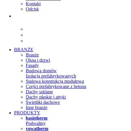
Kontakt
Odcisk
BRANŻE
Branże
Okna i drzwi
Fasady
Budowa domów
Izolacja prefabrykowanych
Stalowa konstrukcja modułowa
Części prefabrykowane z betonu
Dachy szklane
Dachy płaskie i attyki
Świetliki dachowe
Inne branże
PRODUKTY
basistherm
Podwaliny
vowatherm