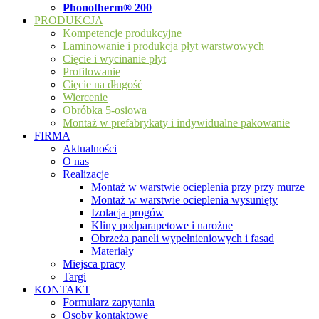
Phonotherm® 200
PRODUKCJA
Kompetencje produkcyjne
Laminowanie i produkcja płyt warstwowych
Cięcie i wycinanie płyt
Profilowanie
Cięcie na długość
Wiercenie
Obróbka 5-osiowa
Montaż w prefabrykaty i indywidualne pakowanie
FIRMA
Aktualności
O nas
Realizacje
Montaż w warstwie ocieplenia przy przy murze
Montaż w warstwie ocieplenia wysunięty
Izolacja progów
Kliny podparapetowe i narożne
Obrzeża paneli wypełnieniowych i fasad
Materiały
Miejsca pracy
Targi
KONTAKT
Formularz zapytania
Osoby kontaktowe