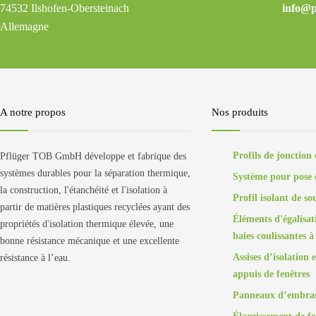
74532 Ilshofen-Obersteinach
info@p
Allemagne
A notre propos
Nos produits
Profils de jonction
Pflüger TOB GmbH développe et fabrique des
systèmes durables pour la séparation thermique,
Système pour pose 
la construction, l'étanchéité et l'isolation à
Profil isolant de so
partir de matières plastiques recyclées ayant des
Éléments d'égalisat
propriétés d'isolation thermique élevée, une
baies coulissantes à
bonne résistance mécanique et une excellente
Assises d’isolation 
résistance à l’eau.
appuis de fenêtres
Panneaux d’embra