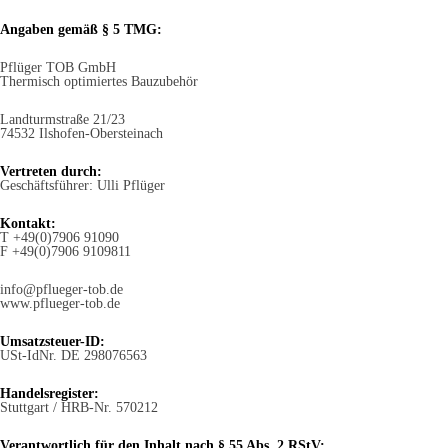
Angaben gemäß § 5 TMG:
Pflüger TOB GmbH
Thermisch optimiertes Bauzubehör
Landturmstraße 21/23
74532 Ilshofen-Obersteinach
Vertreten durch:
Geschäftsführer: Ulli Pflüger
Kontakt:
T +49(0)7906 91090
F +49(0)7906 9109811
info@pflueger-tob.de
www.pflueger-tob.de
Umsatzsteuer-ID:
USt-IdNr. DE 298076563
Handelsregister:
Stuttgart / HRB-Nr. 570212
Verantwortlich für den Inhalt nach § 55 Abs. 2 RStV: