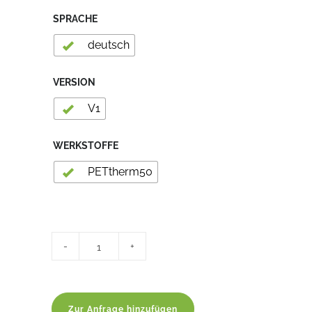
SPRACHE
deutsch
VERSION
V1
WERKSTOFFE
PETtherm50
Struktureller
PET-
Schaum
quantity
Zur Anfrage hinzufügen