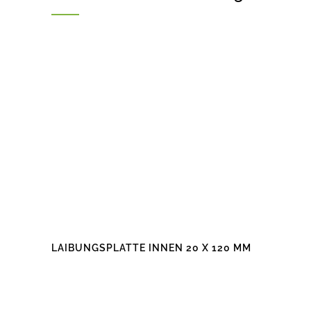
LAIBUNGSPLATTE INNEN 20 X 120 MM
Dieses
Produkt
weist
mehrere
Varianten