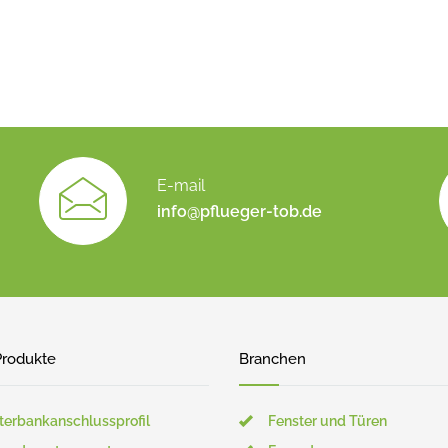
E-mail
info@pflueger-tob.de
Produkte
Branchen
terbankanschlussprofil
Fenster und Türen