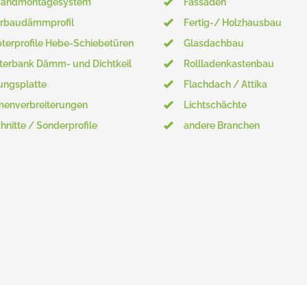
wandmontagesystem
Fassaden
rbaudämmprofil
Fertig-/ Holzhausbau
terprofile Hebe-Schiebetüren
Glasdachbau
terbank Dämm- und Dichtkeil
Rollladenkastenbau
ungsplatte
Flachdach / Attika
enverbreiterungen
Lichtschächte
hnitte / Sonderprofile
andere Branchen