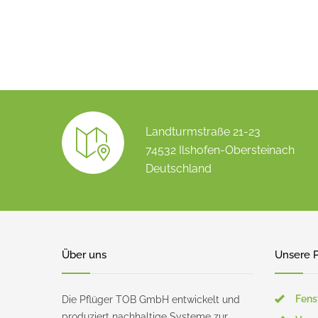
Landturmstraße 21-23
74532 Ilshofen-Obersteinach
Deutschland
Über uns
Unsere 
Fens
Die Pflüger TOB GmbH entwickelt und
produziert nachhaltige Systeme zur