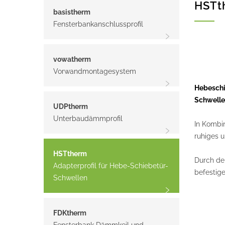
HSTth
basistherm
Fensterbankanschlussprofil
vowatherm
Vorwandmontagesystem
Hebeschi
Schwelle
UDPtherm
Unterbaudämmprofil
In Kombi
ruhiges 
HSTtherm
Durch de
Adapterprofil für Hebe-Schiebetür-
befestige
Schwellen
FDKtherm