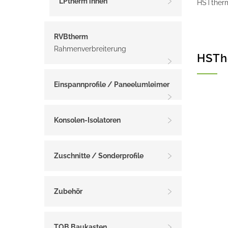
LPtherm innen
HSTtherm
RVBtherm
Rahmenverbreiterung
HSTh
Einspannprofile / Paneelumleimer
Konsolen-Isolatoren
Zuschnitte / Sonderprofile
Zubehör
TOB Baukasten