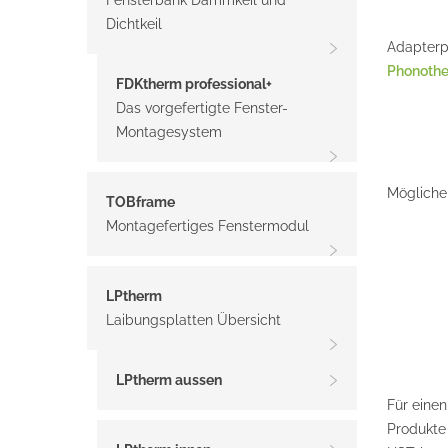
Fensterbank Dämmkeil und
Dichtkeil
Adapterp
Phonoth
FDKtherm professional+
Das vorgefertigte Fenster-
Montagesystem
Mögliche 
TOBframe
Montagefertiges Fenstermodul
LPtherm
Laibungsplatten Übersicht
LPtherm aussen
Für einen
Produkte