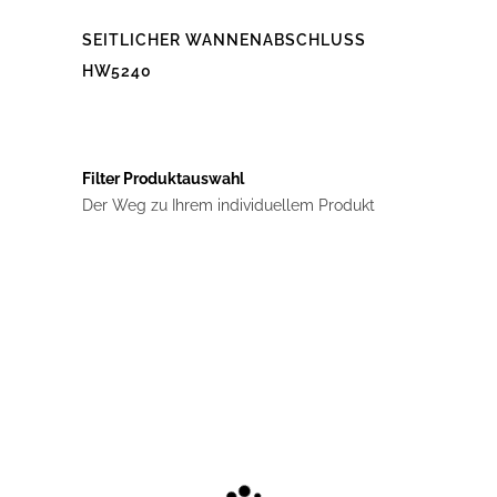
SEITLICHER WANNENABSCHLUSS
HW5240
Dieses
Produkt
weist
mehrere
Varianten
auf.
Filter Produktauswahl
Die
Der Weg zu Ihrem individuellem Produkt
Optionen
können
auf
der
Produktseite
gewählt
werden