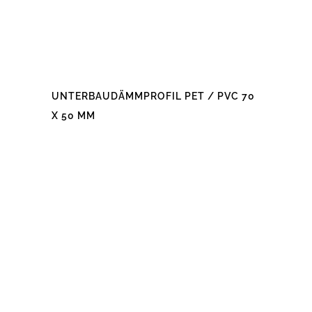
UNTERBAUDÄMMPROFIL PET / PVC 70
X 50 MM
Dieses
Produkt
weist
mehrere
Varianten
auf.
Die
Optionen
können
auf
der
Produktseite
gewählt
werden