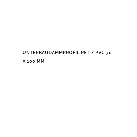
UNTERBAUDÄMMPROFIL PET / PVC 70
X 100 MM
Dieses
Produkt
weist
mehrere
Varianten
auf.
Die
Optionen
können
auf
der
Produktseite
gewählt
werden