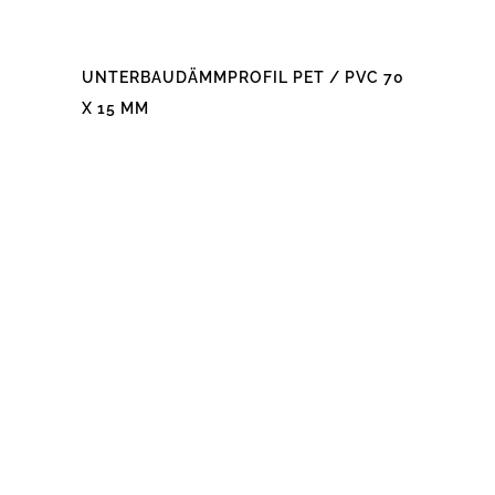
UNTERBAUDÄMMPROFIL PET / PVC 70
X 15 MM
Dieses
Produkt
weist
mehrere
Varianten
auf.
Die
Optionen
können
auf
der
Produktseite
gewählt
werden