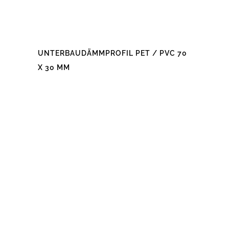
UNTERBAUDÄMMPROFIL PET / PVC 70
X 30 MM
Dieses
Produkt
weist
mehrere
Varianten
auf.
Die
Optionen
können
auf
der
Produktseite
gewählt
werden