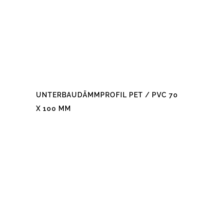
gewählt
werden
UNTERBAUDÄMMPROFIL PET / PVC 70
X 100 MM
Dieses
Produkt
weist
mehrere
Varianten
auf.
Die
Optionen
können
auf
der
Produktseite
gewählt
werden