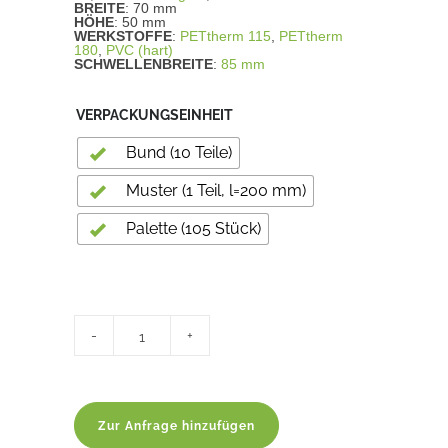
BREITE
: 70 mm
HÖHE
: 50 mm
WERKSTOFFE
:
PETtherm 115
,
PETtherm
180
,
PVC (hart)
SCHWELLENBREITE
:
85 mm
VERPACKUNGSEINHEIT
Bund (10 Teile)
Muster (1 Teil, l=200 mm)
Palette (105 Stück)
Unterbaudämmprofil
PET
/
PVC
70
x
50
mm
Zur Anfrage hinzufügen
quantity