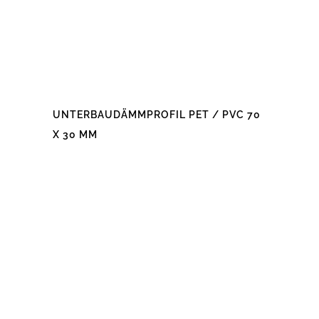
UNTERBAUDÄMMPROFIL PET / PVC 70
X 30 MM
Dieses
Produkt
weist
mehrere
Varianten
auf.
Die
Optionen
können
auf
der
Produktseite
gewählt
werden