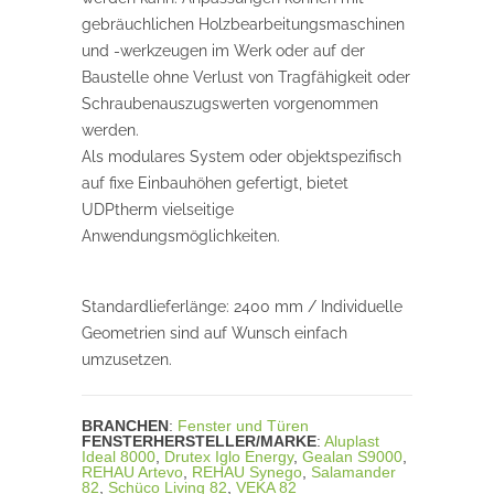
gebräuchlichen Holzbearbeitungsmaschinen
und -werkzeugen im Werk oder auf der
Baustelle ohne Verlust von Tragfähigkeit oder
Schraubenauszugswerten vorgenommen
werden.
Als modulares System oder objektspezifisch
auf fixe Einbauhöhen gefertigt, bietet
UDPtherm vielseitige
Anwendungsmöglichkeiten.
Standardlieferlänge: 2400 mm / Individuelle
Geometrien sind auf Wunsch einfach
umzusetzen.
BRANCHEN
:
Fenster und Türen
FENSTERHERSTELLER/MARKE
:
Aluplast
Ideal 8000
,
Drutex Iglo Energy
,
Gealan S9000
,
REHAU Artevo
,
REHAU Synego
,
Salamander
82
,
Schüco Living 82
,
VEKA 82