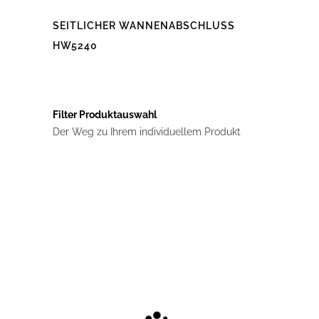
SEITLICHER WANNENABSCHLUSS
HW5240
Dieses
Produkt
weist
mehrere
Varianten
auf.
Filter Produktauswahl
Die
Der Weg zu Ihrem individuellem Produkt
Optionen
können
auf
der
Produktseite
gewählt
werden