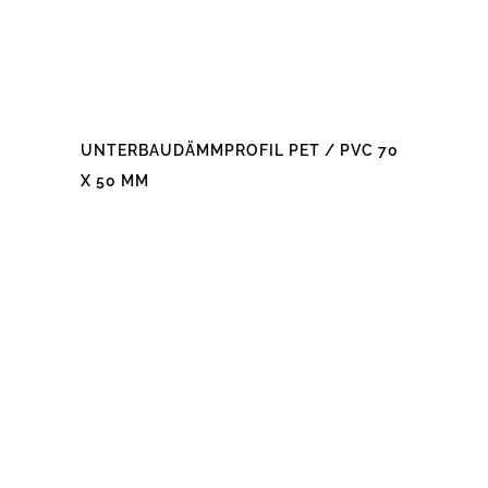
UNTERBAUDÄMMPROFIL PET / PVC 70
X 50 MM
Dieses
Produkt
weist
mehrere
Varianten
auf.
Die
Optionen
können
auf
der
Produktseite
gewählt
werden