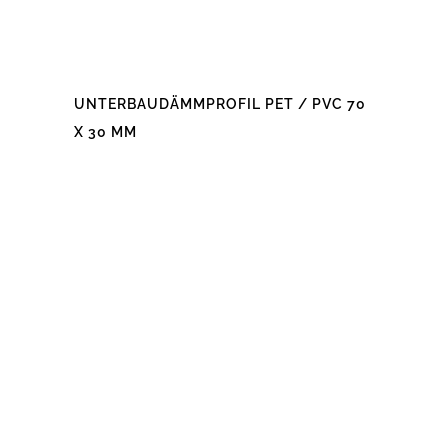
UNTERBAUDÄMMPROFIL PET / PVC 70
X 30 MM
Dieses
Produkt
weist
mehrere
Varianten
auf.
Die
Optionen
können
auf
der
Produktseite
gewählt
werden