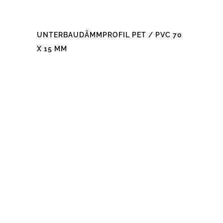
UNTERBAUDÄMMPROFIL PET / PVC 70
X 15 MM
Dieses
Produkt
weist
mehrere
Varianten
auf.
Die
Optionen
können
auf
der
Produktseite
gewählt
werden