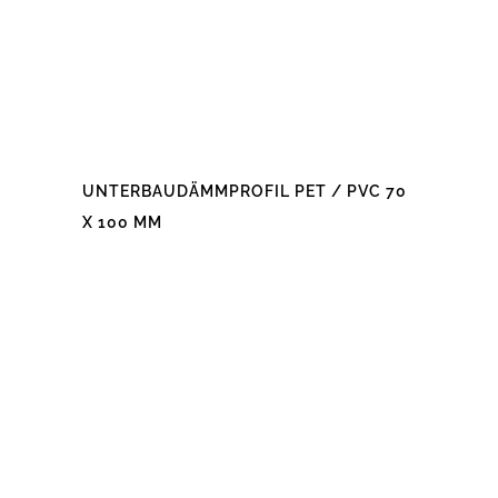
UNTERBAUDÄMMPROFIL PET / PVC 70
X 100 MM
Dieses
Produkt
weist
mehrere
Varianten
auf.
Die
Optionen
können
auf
der
Produktseite
gewählt
werden