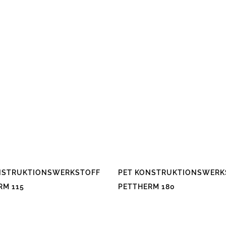
NSTRUKTIONSWERKSTOFF
PET KONSTRUKTIONSWERK
RM 115
PETTHERM 180
Dieses
Produkt
weist
mehrere