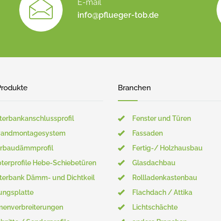
E-mail
info@pflueger-tob.de
Produkte
Branchen
terbankanschlussprofil
Fenster und Türen
wandmontagesystem
Fassaden
rbaudämmprofil
Fertig-/ Holzhausbau
terprofile Hebe-Schiebetüren
Glasdachbau
terbank Dämm- und Dichtkeil
Rollladenkastenbau
ungsplatte
Flachdach / Attika
enverbreiterungen
Lichtschächte