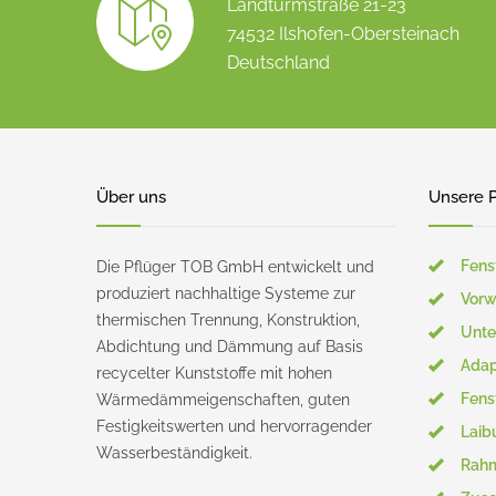
Landturmstraße 21-23
auf
der
74532 Ilshofen-Obersteinach
Produktseite
gewählt
Deutschland
werden
Über uns
Unsere 
Fens
Die Pflüger TOB GmbH entwickelt und
produziert nachhaltige Systeme zur
Vor
thermischen Trennung, Konstruktion,
Unte
Abdichtung und Dämmung auf Basis
Adap
recycelter Kunststoffe mit hohen
Fens
Wärmedämmeigenschaften, guten
Festigkeitswerten und hervorragender
Laib
Wasserbeständigkeit.
Rahm