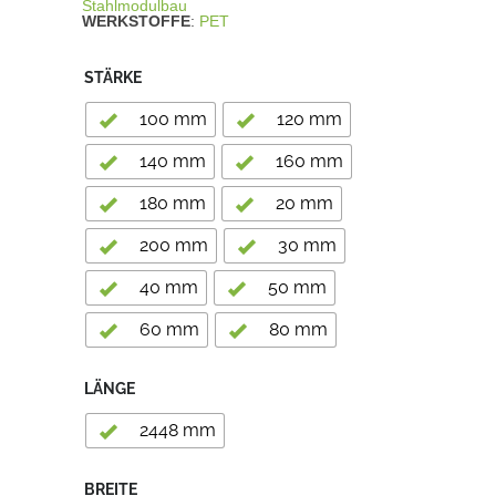
Stahlmodulbau
WERKSTOFFE
:
PET
STÄRKE
100 mm
120 mm
140 mm
160 mm
180 mm
20 mm
200 mm
30 mm
40 mm
50 mm
60 mm
80 mm
LÄNGE
2448 mm
BREITE