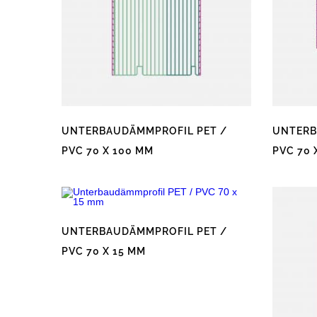
UNTERBAUDÄMMPROFIL PET /
UNTERB
PVC 70 X 100 MM
PVC 70 
Dieses
Dieses
Produkt
Produkt
weist
weist
mehrere
mehrere
Varianten
Varianten
auf.
auf.
Die
Die
UNTERBAUDÄMMPROFIL PET /
Optionen
Optionen
können
können
PVC 70 X 15 MM
auf
auf
der
der
Dieses
Produktseite
Produktse
Produkt
gewählt
gewählt
weist
werden
werden
mehrere
Varianten