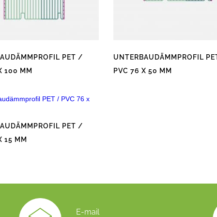
AUDÄMMPROFIL PET /
UNTERBAUDÄMMPROFIL PE
X 100 MM
PVC 76 X 50 MM
Dieses
Produkt
weist
mehrere
Varianten
auf.
Die
AUDÄMMPROFIL PET /
Optionen
können
X 15 MM
auf
der
ite
Produktseite
gewählt
werden
E-mail