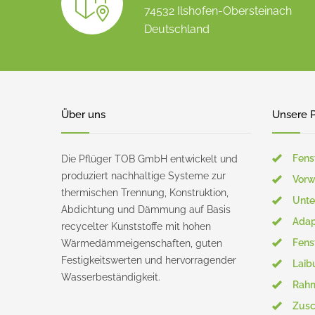
der
der
74532 Ilshofen-Obersteinach
Produktseite
Produktse
gewählt
gewählt
Deutschland
werden
werden
Über uns
Unsere 
Fens
Die Pflüger TOB GmbH entwickelt und
produziert nachhaltige Systeme zur
Vor
thermischen Trennung, Konstruktion,
Unte
Abdichtung und Dämmung auf Basis
Adap
recycelter Kunststoffe mit hohen
Fens
Wärmedämmeigenschaften, guten
Festigkeitswerten und hervorragender
Laib
Wasserbeständigkeit.
Rahm
Zusc