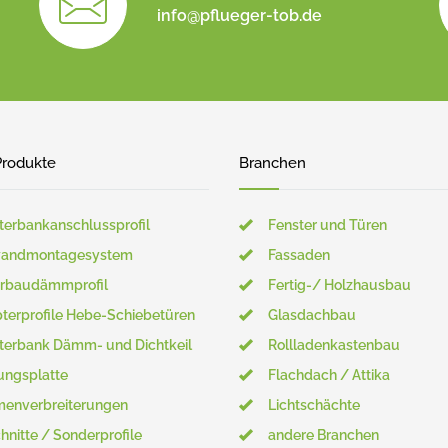
info@pflueger-tob.de
ite
Produkte
Branchen
terbankanschlussprofil
Fenster und Türen
wandmontagesystem
Fassaden
rbaudämmprofil
Fertig-/ Holzhausbau
terprofile Hebe-Schiebetüren
Glasdachbau
terbank Dämm- und Dichtkeil
Rollladenkastenbau
ungsplatte
Flachdach / Attika
enverbreiterungen
Lichtschächte
hnitte / Sonderprofile
andere Branchen